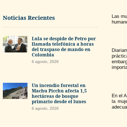
Las muj
Noticias Recientes
humano
Lula se despide de Petro por
llamada telefónica a horas
del traspaso de mando en
Diaria
Colombia
prácti
embarg
6 agosto, 2026
importa
Un incendio forestal en
Machu Picchu afecta 1,5
hectáreas de bosque
En el A
primario desde el lunes
la muj
adecuad
6 agosto, 2026