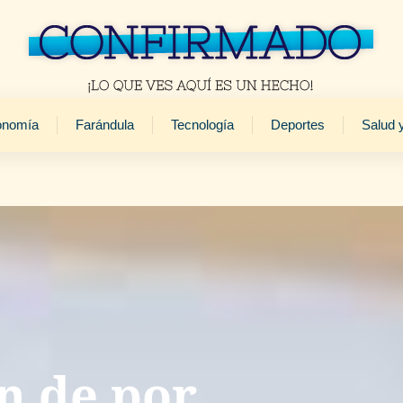
onomía
Farándula
Tecnología
Deportes
Salud 
n de por