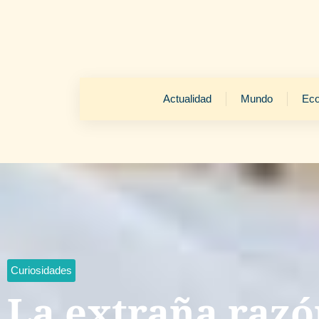
Actualidad
Mundo
Ec
Curiosidades
La extraña razó