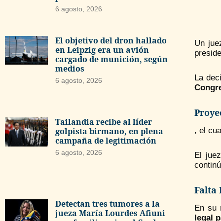
6 agosto, 2026
El objetivo del dron hallado
Un jue
en Leipzig era un avión
presid
cargado de munición, según
medios
La deci
6 agosto, 2026
Congr
Proye
Tailandia recibe al líder
golpista birmano, en plena
, el cu
campaña de legitimación
6 agosto, 2026
El jue
continú
Falta
Detectan tres tumores a la
En su 
jueza María Lourdes Afiuni
legal p