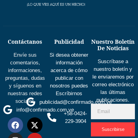
Contáctanos
Publicidad
Nuestro Boletín
De Noticias
Envíe sus
Si desea obtener
Suscríbase a
comentarios,
información
nuestro boletín y
informaciones,
acerca de cómo
le enviaremos por
preguntas, dudas
publicar con
correo electrónico
y síguenos en
nosotros puedes
las últimas
nuestras redes
Escríbirnos
publicaciones.
sociales
publicidad@confirmado.com.ve
info@confirmado.com.ve
+58-0424-
229-3904
Suscribirse