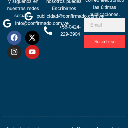
correo electrónico
y síguenos en
nosotros puedes
las últimas
nuestras redes
Escríbirnos
publicaciones.
sociales
publicidad@confirmado.com.ve
info@confirmado.com.ve
+58-0424-
229-3904
Suscribirse
Desarrolla
por
Espacio
SEO