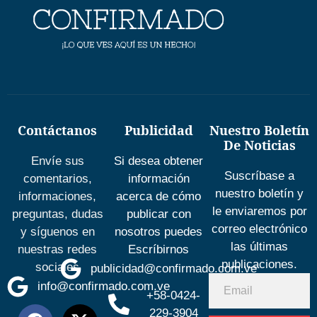
Contáctanos
Publicidad
Nuestro Boletín
De Noticias
Envíe sus
Si desea obtener
Suscríbase a
comentarios,
información
nuestro boletín y
informaciones,
acerca de cómo
le enviaremos por
preguntas, dudas
publicar con
correo electrónico
y síguenos en
nosotros puedes
las últimas
nuestras redes
Escríbirnos
publicaciones.
sociales
publicidad@confirmado.com.ve
info@confirmado.com.ve
+58-0424-
229-3904