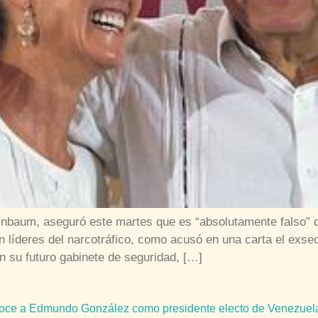
inbaum, aseguró este martes que es “absolutamente falso” 
 líderes del narcotráfico, como acusó en una carta el exse
 su futuro gabinete de seguridad, […]
noce a Edmundo González como presidente electo de Venezue