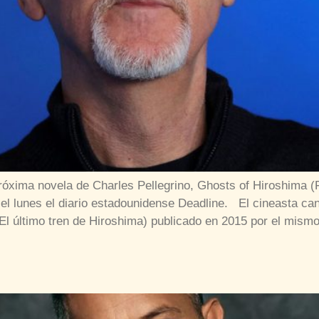
óxima novela de Charles Pellegrino, Ghosts of Hiroshima (
 el lunes el diario estadounidense Deadline. El cineasta can
(El último tren de Hiroshima) publicado en 2015 por el mism