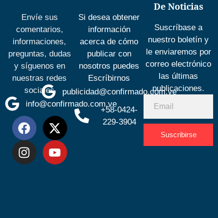
De Noticias
Envíe sus
Si desea obtener
Suscríbase a
comentarios,
información
nuestro boletín y
informaciones,
acerca de cómo
le enviaremos por
preguntas, dudas
publicar con
correo electrónico
y síguenos en
nosotros puedes
las últimas
nuestras redes
Escríbirnos
publicaciones.
sociales
publicidad@confirmado.com.ve
info@confirmado.com.ve
+58-0424-
229-3904
Suscribirse
Desarrolla
por
Espacio
SEO