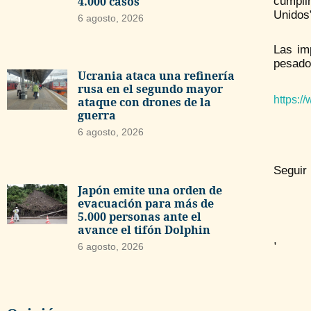
4.000 casos
cumpli
Unidos
6 agosto, 2026
Las im
pesado
Ucrania ataca una refinería
rusa en el segundo mayor
https:/
ataque con drones de la
guerra
6 agosto, 2026
Seguir
Japón emite una orden de
evacuación para más de
5.000 personas ante el
avance el tifón Dolphin
,
6 agosto, 2026