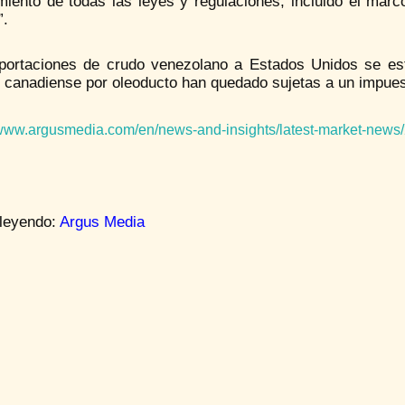
miento de todas las leyes y regulaciones, incluido el mar
”.
portaciones de crudo venezolano a Estados Unidos se est
 canadiense por oleoducto han quedado sujetas a un impuest
/www.argusmedia.com/en/news-and-insights/latest-market-news/2
 leyendo:
Argus Media