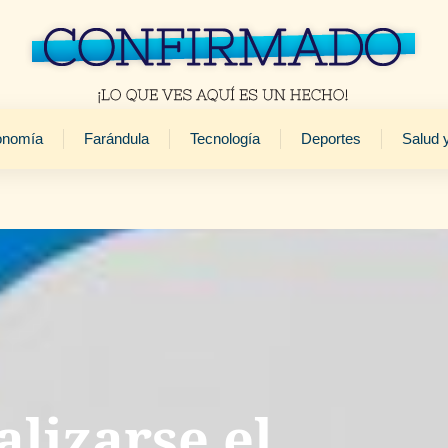
onomía
Farándula
Tecnología
Deportes
Salud 
alizarse el