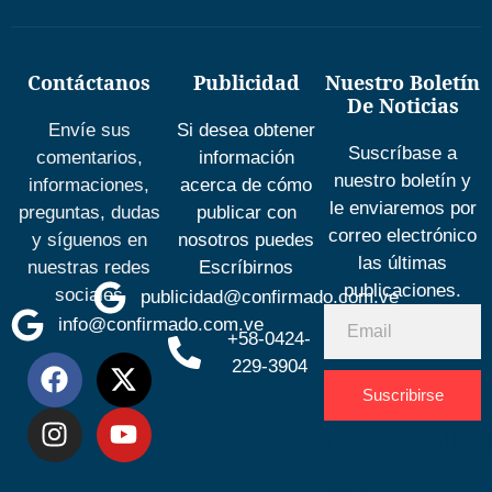
Contáctanos
Publicidad
Nuestro Boletín
De Noticias
Envíe sus
Si desea obtener
Suscríbase a
comentarios,
información
nuestro boletín y
informaciones,
acerca de cómo
le enviaremos por
preguntas, dudas
publicar con
correo electrónico
y síguenos en
nosotros puedes
las últimas
nuestras redes
Escríbirnos
publicaciones.
sociales
publicidad@confirmado.com.ve
info@confirmado.com.ve
+58-0424-
229-3904
Suscribirse
Desarrolla
por