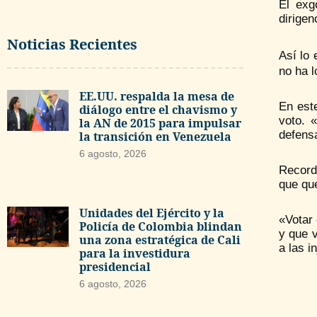
El exg
dirigen
Noticias Recientes
Así lo
no ha l
EE.UU. respalda la mesa de
En este
diálogo entre el chavismo y
voto. 
la AN de 2015 para impulsar
defens
la transición en Venezuela
6 agosto, 2026
Record
que qu
Unidades del Ejército y la
«Votar
Policía de Colombia blindan
y que v
una zona estratégica de Cali
a las i
para la investidura
presidencial
6 agosto, 2026