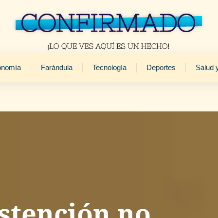
onomía
Farándula
Tecnología
Deportes
Salud 
bstención no