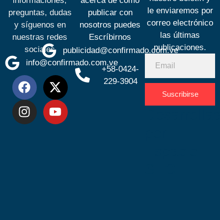
informaciones,
acerca de cómo
le enviaremos por
preguntas, dudas
publicar con
correo electrónico
y síguenos en
nosotros puedes
las últimas
nuestras redes
Escríbirnos
publicaciones.
sociales
publicidad@confirmado.com.ve
info@confirmado.com.ve
+58-0424-
229-3904
Suscribirse
Desarrolla
por
Espacio
SEO