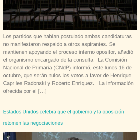
Los partidos que habían postulado ambas candidaturas
no manifestaron respaldo a otros aspirantes. Se
mantienen apoyando el proceso interno opositor, añadió
el organismo encargado de la consulta La Comisión
Nacional de Primaria (CNdP) informó, este lunes 16 de
octubre, que serán nulos los votos a favor de Henrique
Capriles Radonski y Roberto Enríquez. La información
ofrecida por el […]
Estados Unidos celebra que el gobierno y la oposición
retomen las negociaciones