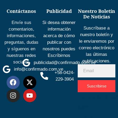
Contáctanos
Publicidad
Nuestro Boletín
De Noticias
Envíe sus
Si desea obtener
Suscríbase a
comentarios,
información
nuestro boletín y
informaciones,
acerca de cómo
le enviaremos por
preguntas, dudas
publicar con
correo electrónico
y síguenos en
nosotros puedes
las últimas
nuestras redes
Escríbirnos
publicaciones.
sociales
publicidad@confirmado.com.ve
info@confirmado.com.ve
+58-0424-
229-3904
Suscribirse
Desarrolla
por
Espacio