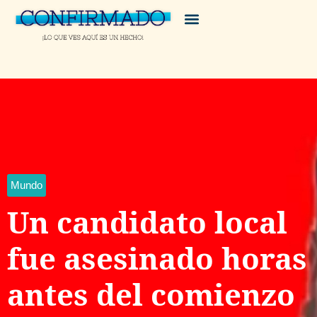
Mundo
Un candidato local
fue asesinado horas
antes del comienzo