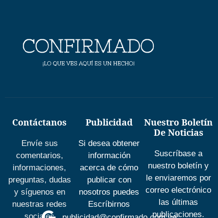
Contáctanos
Publicidad
Nuestro Boletín
De Noticias
Envíe sus
Si desea obtener
Suscríbase a
comentarios,
información
nuestro boletín y
informaciones,
acerca de cómo
le enviaremos por
preguntas, dudas
publicar con
correo electrónico
y síguenos en
nosotros puedes
las últimas
nuestras redes
Escríbirnos
publicaciones.
sociales
publicidad@confirmado.com.ve