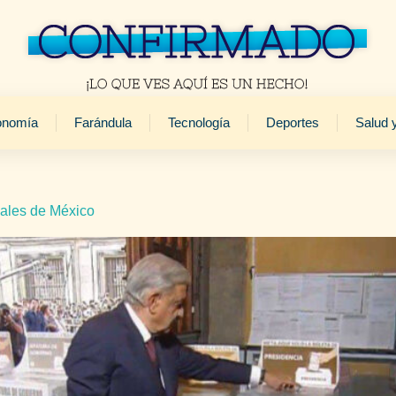
onomía
Farándula
Tecnología
Deportes
Salud 
iales de México