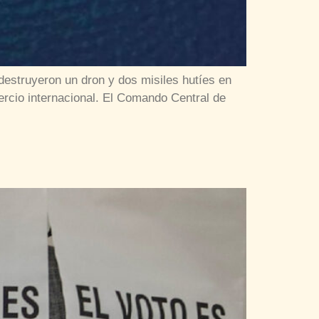
destruyeron un dron y dos misiles hutíes en
rcio internacional. El Comando Central de