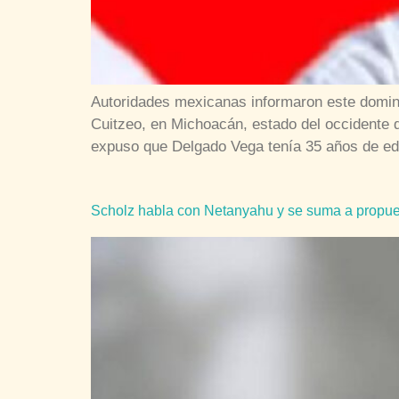
Autoridades mexicanas informaron este domingo
Cuitzeo, en Michoacán, estado del occidente 
expuso que Delgado Vega tenía 35 años de ed
Scholz habla con Netanyahu y se suma a propue