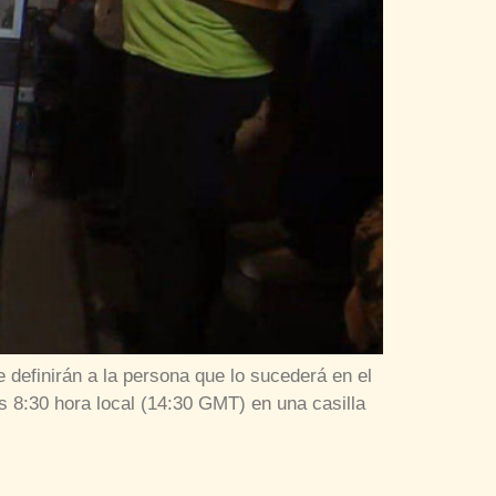
definirán a la persona que lo sucederá en el
as 8:30 hora local (14:30 GMT) en una casilla