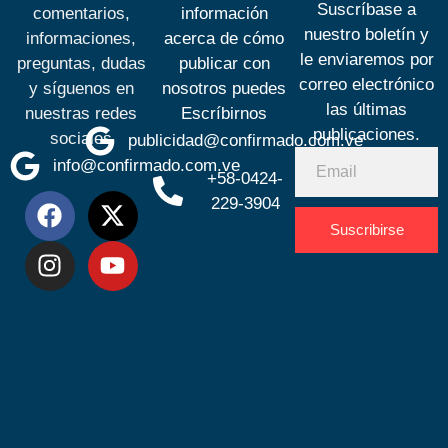
Suscríbase a
comentarios,
información
nuestro boletín y
informaciones,
acerca de cómo
le enviaremos por
preguntas, dudas
publicar con
correo electrónico
y síguenos en
nosotros puedes
las últimas
nuestras redes
Escríbirnos
publicaciones.
sociales
publicidad@confirmado.com.ve
info@confirmado.com.ve
+58-0424-
229-3904
Suscribirse
Desarrolla
por
Espacio
SEO