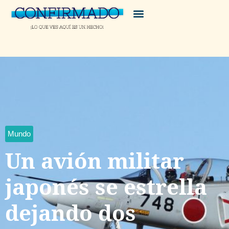
Mundo
Un avión militar
japonés se estrella
dejando dos