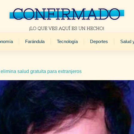
onomía
Farándula
Tecnología
Deportes
Salud 
 elimina salud gratuita para extranjeros