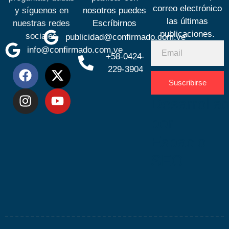
correo electrónico
y síguenos en
nosotros puedes
las últimas
nuestras redes
Escríbirnos
publicaciones.
sociales
publicidad@confirmado.com.ve
info@confirmado.com.ve
+58-0424-
229-3904
Suscribirse
Desarrolla
por
Espacio
SEO