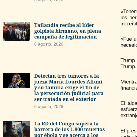
«Tenem
los pe
increíb
Tailandia recibe al líder
golpista birmano, en plena
campaña de legitimación
«Fue u
6 agosto, 2026
necesid
Trump d
Trump.
Detectan tres tumores a la
jueza María Lourdes Afiuni
Mientr
y su familia exige el fin de
financi
la persecución judicial para
ser tratada en el exterior
El alc
6 agosto, 2026
esfuerz
extranj
La RD del Congo supera la
barrera de los 1.800 muertos
El pres
por ébola y se acerca a los
radical