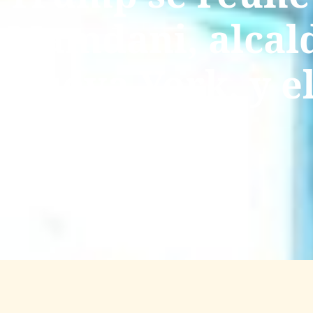
Mamdani, alcald
Nueva York, y e
victoria
noviembre 21, 2025