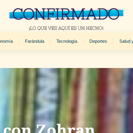
onomía
Farándula
Tecnología
Deportes
Salud 
 con Zohran