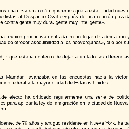
os una cosa en común: queremos que a esta ciudad nuestra 
riodistas al Despacho Oval después de una reunión privada.
le contra gente muy dura, gente muy inteligente».
na reunión productiva centrada en un lugar de admiración 
ad de ofrecer asequibilidad a los neoyorquinos», dijo por s
ijo que estaba contento de dejar a un lado las diferencias
as Mamdani avanzaba en las encuestas hacia la victori
ación federal a la mayor ciudad de Estados Unidos.
alde electo ha criticado regularmente una serie de políti
os para aplicar la ley de inmigración en la ciudad de Nueva
ero.
idente, de 79 años y antiguo residente en Nueva York, ha t
», comunista y «odia judíos», sin ofrecer pruebas de esas a