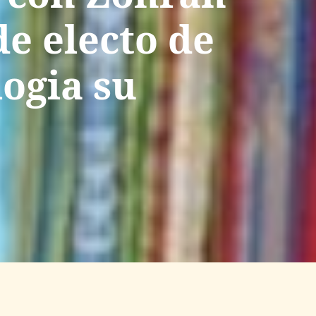
e electo de
logia su