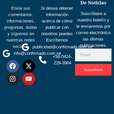
De Noticias
Envíe sus
Si desea obtener
Suscríbase a
comentarios,
información
nuestro boletín y
informaciones,
acerca de cómo
le enviaremos por
preguntas, dudas
publicar con
correo electrónico
y síguenos en
nosotros puedes
las últimas
nuestras redes
Escríbirnos
publicaciones.
sociales
publicidad@confirmado.com.ve
info@confirmado.com.ve
+58-0424-
229-3904
Suscribirse
Desarrolla
por
Espacio
SEO