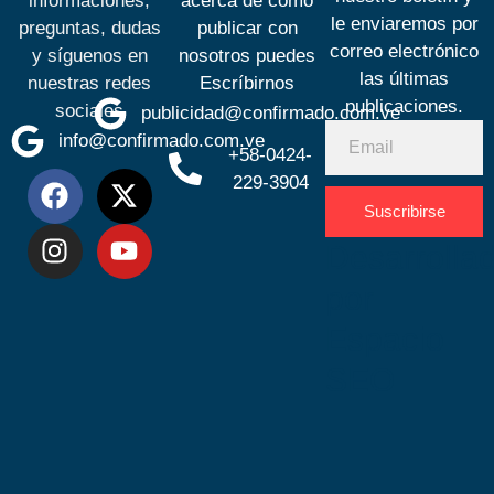
informaciones,
acerca de cómo
le enviaremos por
preguntas, dudas
publicar con
correo electrónico
y síguenos en
nosotros puedes
las últimas
nuestras redes
Escríbirnos
publicaciones.
sociales
publicidad@confirmado.com.ve
info@confirmado.com.ve
+58-0424-
229-3904
Suscribirse
Desarrolla
por
Espacio
SEO