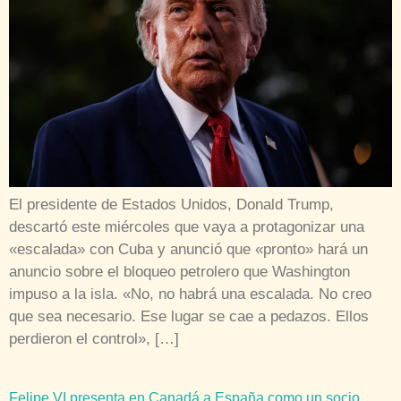
El presidente de Estados Unidos, Donald Trump,
descartó este miércoles que vaya a protagonizar una
«escalada» con Cuba y anunció que «pronto» hará un
anuncio sobre el bloqueo petrolero que Washington
impuso a la isla. «No, no habrá una escalada. No creo
que sea necesario. Ese lugar se cae a pedazos. Ellos
perdieron el control», […]
Felipe VI presenta en Canadá a España como un socio