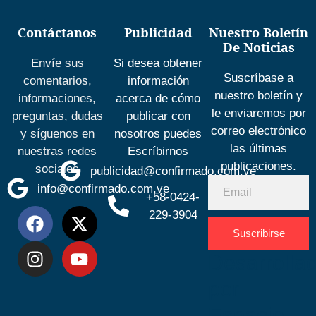
Contáctanos
Publicidad
Nuestro Boletín
De Noticias
Envíe sus
Si desea obtener
Suscríbase a
comentarios,
información
nuestro boletín y
informaciones,
acerca de cómo
le enviaremos por
preguntas, dudas
publicar con
correo electrónico
y síguenos en
nosotros puedes
las últimas
nuestras redes
Escríbirnos
publicaciones.
sociales
publicidad@confirmado.com.ve
info@confirmado.com.ve
+58-0424-
229-3904
Suscribirse
Desarrolla
por
Espacio