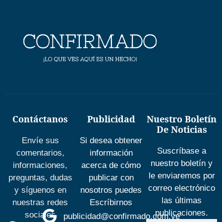
Contáctanos
Publicidad
Nuestro Boletín
De Noticias
Envíe sus
Si desea obtener
Suscríbase a
comentarios,
información
nuestro boletín y
informaciones,
acerca de cómo
le enviaremos por
preguntas, dudas
publicar con
correo electrónico
y síguenos en
nosotros puedes
las últimas
nuestras redes
Escríbirnos
publicaciones.
sociales
publicidad@confirmado.com.ve