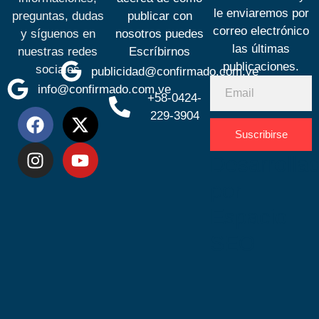
le enviaremos por
preguntas, dudas
publicar con
correo electrónico
y síguenos en
nosotros puedes
las últimas
nuestras redes
Escríbirnos
publicaciones.
sociales
publicidad@confirmado.com.ve
info@confirmado.com.ve
+58-0424-
229-3904
Suscribirse
Desarrolla
por
Espacio
SEO