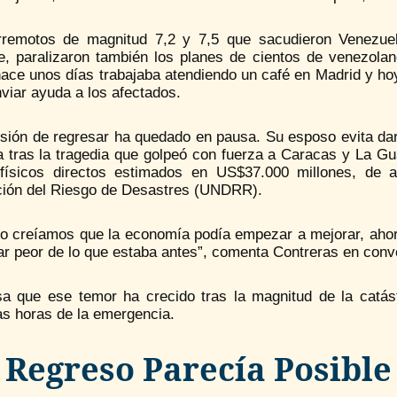
rremotos de magnitud 7,2 y 7,5 que sacudieron Venezuela
te, paralizaron también los planes de cientos de venezola
hace unos días trabajaba atendiendo un café en Madrid y ho
viar ayuda a los afectados.
isión de regresar ha quedado en pausa. Su esposo evita dar
a tras la tragedia que golpeó con fuerza a Caracas y La Gu
físicos directos estimados en US$37.000 millones, de 
ión del Riesgo de Desastres (UNDRR).
o creíamos que la economía podía empezar a mejorar, ahora 
ar peor de lo que estaba antes”, comenta Contreras en con
sa que ese temor ha crecido tras la magnitud de la catást
as horas de la emergencia.
 Regreso Parecía Posible