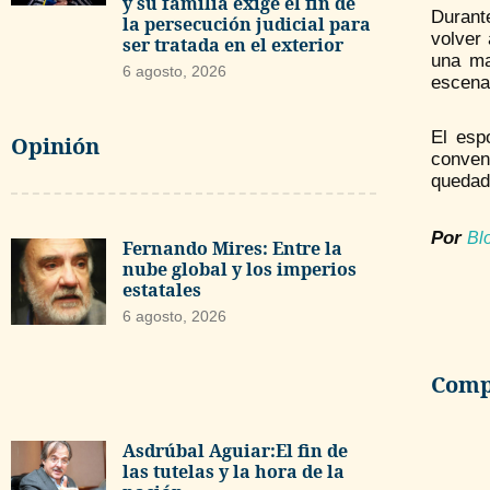
y su familia exige el fin de
Durante
la persecución judicial para
volver 
ser tratada en el exterior
una ma
6 agosto, 2026
escenar
El esp
Opinión
conven
quedad
Por
Bl
Fernando Mires: Entre la
nube global y los imperios
estatales
6 agosto, 2026
Compa
Asdrúbal Aguiar:El fin de
las tutelas y la hora de la