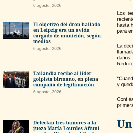
6 agosto, 2026
Los te
recien
El objetivo del dron hallado
hasta 
en Leipzig era un avión
para en
cargado de munición, según
medios
La dec
6 agosto, 2026
llamad
daños 
Reducc
Tailandia recibe al líder
“Cuand
golpista birmano, en plena
campaña de legitimación
y qued
6 agosto, 2026
Confie
primer
Un
Detectan tres tumores a la
jueza María Lourdes Afiuni