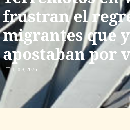
frustran el regr
migrantes que 
apostaban por v
julio 8, 2026