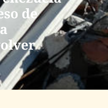
eso de
ya
olver