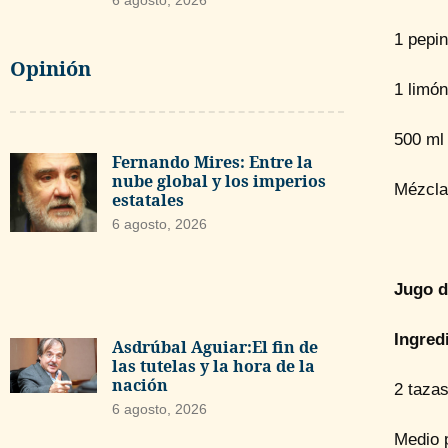
6 agosto, 2026
1 pepi
Opinión
1 limón
500 ml
Fernando Mires: Entre la
nube global y los imperios
Mézclal
estatales
6 agosto, 2026
Jugo d
Ingred
Asdrúbal Aguiar:El fin de
las tutelas y la hora de la
nación
2 taza
6 agosto, 2026
Medio 