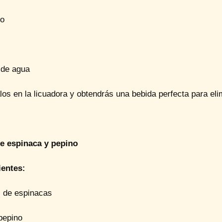
no
 de agua
os en la licuadora y obtendrás una bebida perfecta para elim
e espinaca y pepino
ientes:
s de espinacas
pepino