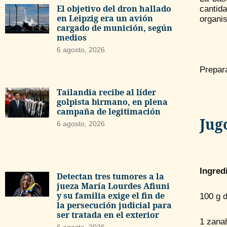
El objetivo del dron hallado
cantid
en Leipzig era un avión
organis
cargado de munición, según
medios
6 agosto, 2026
Prepar
Tailandia recibe al líder
golpista birmano, en plena
campaña de legitimación
Jug
6 agosto, 2026
Ingred
Detectan tres tumores a la
jueza María Lourdes Afiuni
y su familia exige el fin de
100 g d
la persecución judicial para
ser tratada en el exterior
1 zana