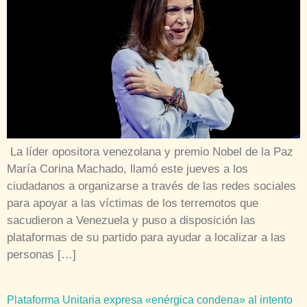
La líder opositora venezolana y premio Nobel de la Paz
María Corina Machado, llamó este jueves a los
ciudadanos a organizarse a través de las redes sociales
para apoyar a las víctimas de los terremotos que
sacudieron a Venezuela y puso a disposición las
plataformas de su partido para ayudar a localizar a las
personas […]
Plataforma Unitaria expresa «enérgica condena» al intento