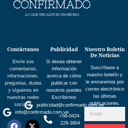
Contáctanos
Publicidad
Nuestro Boletín
De Noticias
Envíe sus
Si desea obtener
Suscríbase a
comentarios,
información
nuestro boletín y
informaciones,
acerca de cómo
le enviaremos por
preguntas, dudas
publicar con
correo electrónico
y síguenos en
nosotros puedes
las últimas
nuestras redes
Escríbirnos
publicaciones.
sociales
publicidad@confirmado.com.ve
info@confirmado.com.ve
+58-0424-
229-3904