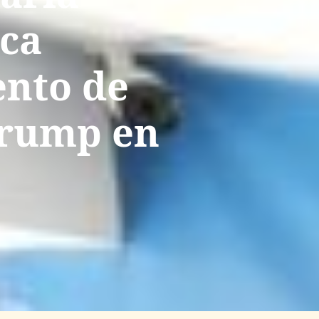
ica
ento de
Trump en