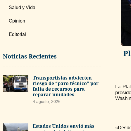
Salud y Vida
Opinión
Editorial
P
Noticias Recientes
Transportistas advierten
riesgo de “paro técnico” por
La Pla
falta de recursos para
presid
reparar unidades
Washing
4 agosto, 2026
Estados Unidos envió más
«Desde