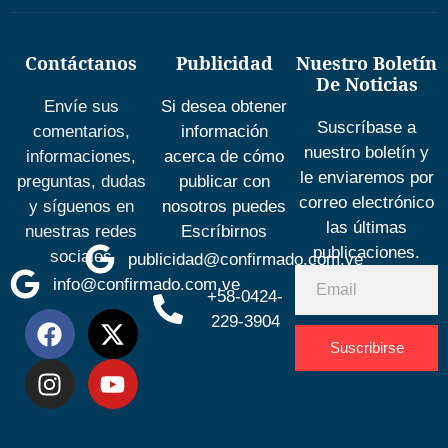
Contáctanos
Publicidad
Nuestro Boletín
De Noticias
Envíe sus
Si desea obtener
Suscríbase a
comentarios,
información
nuestro boletín y
informaciones,
acerca de cómo
le enviaremos por
preguntas, dudas
publicar con
correo electrónico
y síguenos en
nosotros puedes
las últimas
nuestras redes
Escríbirnos
publicaciones.
sociales
publicidad@confirmado.com.ve
info@confirmado.com.ve
+58-0424-
229-3904
Suscribirse
Desarrolla
por