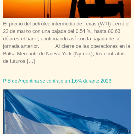
El precio del petróleo intermedio de Texas (WTI) cerró el
22 de marzo con una bajada del 0,54 %, hasta 80,63
dólares el barril, continuando así con la bajada de la
jornada anterior. Al cierre de las operaciones en la
Bolsa Mercantil de Nueva York (Nymex), los contratos
de futuros […]
PIB de Argentina se contrajo un 1,6% durante 2023