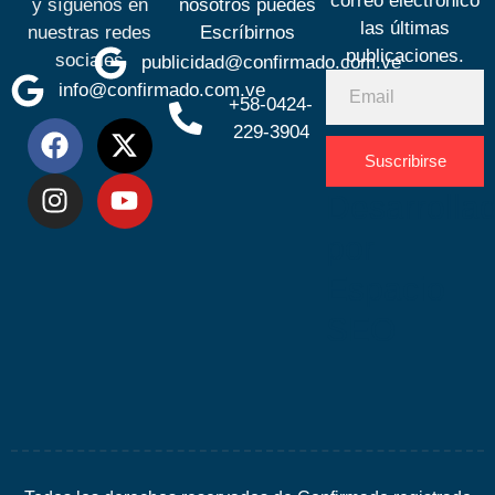
correo electrónico
y síguenos en
nosotros puedes
las últimas
nuestras redes
Escríbirnos
publicaciones.
sociales
publicidad@confirmado.com.ve
info@confirmado.com.ve
+58-0424-
229-3904
Suscribirse
Desarrolla
por
Espacio
SEO