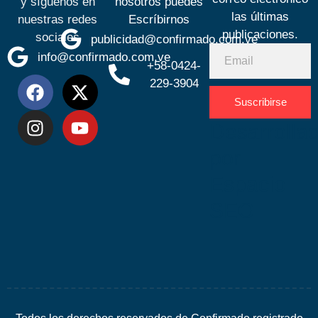
y síguenos en
nosotros puedes
las últimas
nuestras redes
Escríbirnos
publicaciones.
sociales
publicidad@confirmado.com.ve
info@confirmado.com.ve
+58-0424-
229-3904
Suscribirse
Desarrolla
por
Espacio
SEO