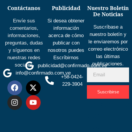
Contáctanos
Publicidad
Nuestro Boletín
De Noticias
Envíe sus
Si desea obtener
Suscríbase a
comentarios,
información
nuestro boletín y
informaciones,
acerca de cómo
le enviaremos por
preguntas, dudas
publicar con
correo electrónico
y síguenos en
nosotros puedes
las últimas
nuestras redes
Escríbirnos
publicaciones.
sociales
publicidad@confirmado.com.ve
info@confirmado.com.ve
+58-0424-
229-3904
Suscribirse
Desarrolla
por
Espacio