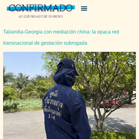
Tailandia-Georgia con mediación china: la opaca red
transnacional de gestación subrogada