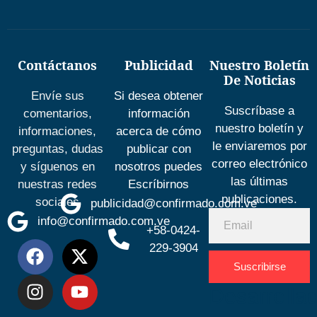
Contáctanos
Publicidad
Nuestro Boletín
De Noticias
Envíe sus
Si desea obtener
Suscríbase a
comentarios,
información
nuestro boletín y
informaciones,
acerca de cómo
le enviaremos por
preguntas, dudas
publicar con
correo electrónico
y síguenos en
nosotros puedes
las últimas
nuestras redes
Escríbirnos
publicaciones.
sociales
publicidad@confirmado.com.ve
info@confirmado.com.ve
+58-0424-
229-3904
Suscribirse
Desarrolla