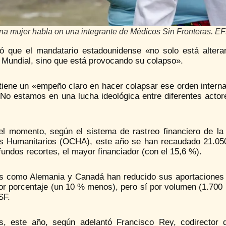
na mujer habla on una integrante de Médicos Sin Fronteras. 
ó que el mandatario estadounidense «no solo está alteran
 Mundial, sino que está provocando su colapso».
iene un «empeño claro en hacer colapsar ese orden internacio
. No estamos en una lucha ideológica entre diferentes acto
el momento, según el sistema de rastreo financiero de la
s Humanitarios (OCHA), este año se han recaudado 21.050
fundos recortes, el mayor financiador (con el 15,6 %).
s como Alemania y Canadá han reducido sus aportaciones 
por porcentaje (un 10 % menos), pero sí por volumen (1.700
SF.
, este año, según adelantó Francisco Rey, codirector