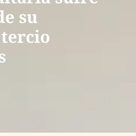
de su
 tercio
s