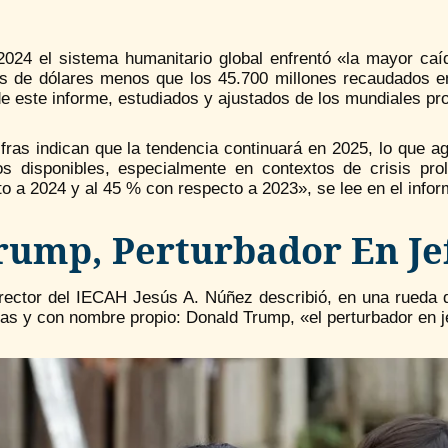
2024 el sistema humanitario global enfrentó «la mayor caíd
es de dólares menos que los 45.700 millones recaudados en
de este informe, estudiados y ajustados de los mundiales p
ifras indican que la tendencia continuará en 2025, lo que 
os disponibles, especialmente en contextos de crisis pr
o a 2024 y al 45 % con respecto a 2023», se lee en el info
rump, Perturbador En Je
irector del IECAH Jesús A. Núñez describió, en una rueda 
as y con nombre propio: Donald Trump, «el perturbador en j