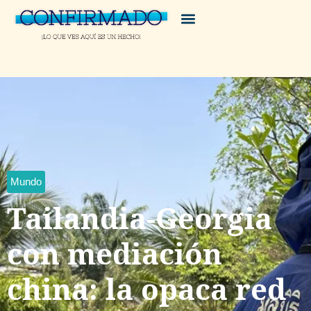
Mundo
Tailandia-Georgia
con mediación
china: la opaca red