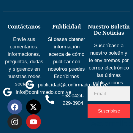
Contáctanos
Publicidad
Nuestro Boletín
De Noticias
Envíe sus
Si desea obtener
Suscríbase a
comentarios,
información
nuestro boletín y
informaciones,
acerca de cómo
le enviaremos por
preguntas, dudas
publicar con
correo electrónico
y síguenos en
nosotros puedes
las últimas
nuestras redes
Escríbirnos
publicaciones.
sociales
publicidad@confirmado.com.ve
info@confirmado.com.ve
+58-0424-
229-3904
Suscribirse
Desarrolla