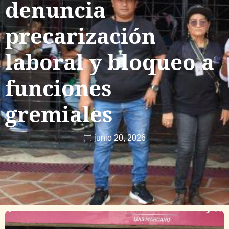
denuncia
precarización
laboral y bloqueo a
funciones
gremiales
junio 20, 2026