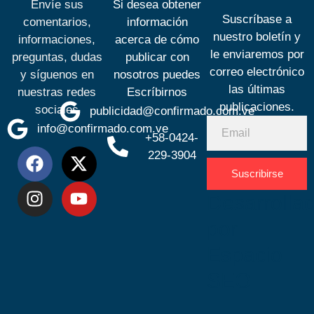
Envíe sus
Si desea obtener
Suscríbase a
comentarios,
información
nuestro boletín y
informaciones,
acerca de cómo
le enviaremos por
preguntas, dudas
publicar con
correo electrónico
y síguenos en
nosotros puedes
las últimas
nuestras redes
Escríbirnos
publicaciones.
sociales
publicidad@confirmado.com.ve
info@confirmado.com.ve
+58-0424-
229-3904
Suscribirse
Desarrolla
por
Espacio
SEO