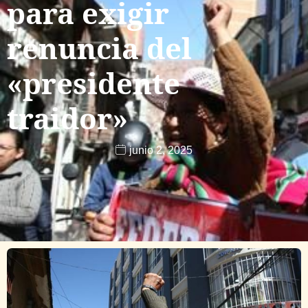
para exigir
renuncia del
«presidente
traidor»
junio 2, 2025