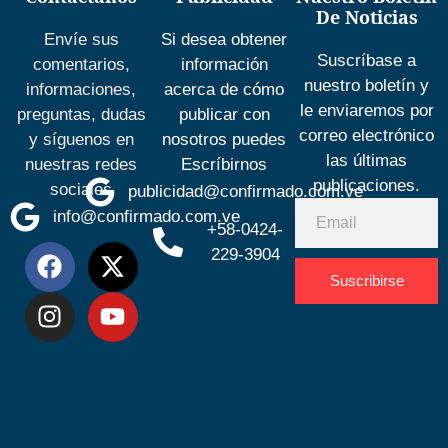
De Noticias
Envíe sus
Si desea obtener
Suscríbase a
comentarios,
información
nuestro boletín y
informaciones,
acerca de cómo
le enviaremos por
preguntas, dudas
publicar con
correo electrónico
y síguenos en
nosotros puedes
las últimas
nuestras redes
Escríbirnos
publicaciones.
sociales
publicidad@confirmado.com.ve
info@confirmado.com.ve
+58-0424-
229-3904
Suscribirse
Desarrolla
por
Espacio
SEO