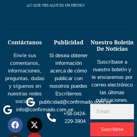
Contáctanos
Publicidad
Nuestro Boletín
De Noticias
Envíe sus
Si desea obtener
Suscríbase a
comentarios,
información
nuestro boletín y
informaciones,
acerca de cómo
le enviaremos por
preguntas, dudas
publicar con
correo electrónico
y síguenos en
nosotros puedes
las últimas
nuestras redes
Escríbirnos
publicaciones.
sociales
publicidad@confirmado.com.ve
info@confirmado.com.ve
+58-0424-
229-3904
Suscribirse