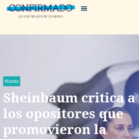
Mundo
Sheinbaum critica a
los opositores que
promovieron la