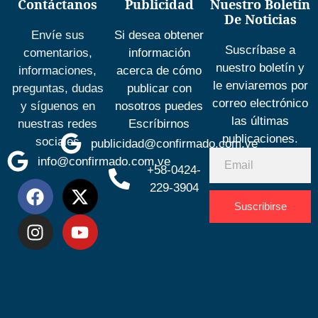
Contáctanos
Publicidad
Nuestro Boletín
De Noticias
Envíe sus
Si desea obtener
Suscríbase a
comentarios,
información
nuestro boletín y
informaciones,
acerca de cómo
le enviaremos por
preguntas, dudas
publicar con
correo electrónico
y síguenos en
nosotros puedes
las últimas
nuestras redes
Escríbirnos
publicaciones.
sociales
publicidad@confirmado.com.ve
info@confirmado.com.ve
+58-0424-
229-3904
Suscribirse
Desarrolla
por
Espacio
SEO