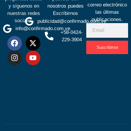
correo electrónico
y síguenos en
nosotros puedes
las últimas
nuestras redes
Escríbirnos
publicaciones.
sociales
publicidad@confirmado.com.ve
info@confirmado.com.ve
+58-0424-
229-3904
Suscribirse
Desarrolla
por
Espacio
SEO