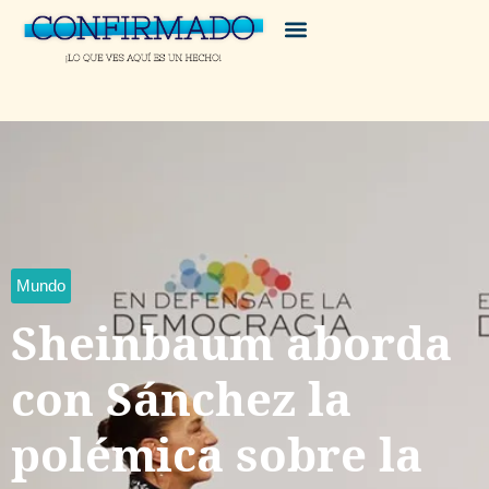
Mundo
Sheinbaum aborda
con Sánchez la
polémica sobre la