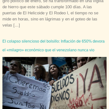
giro político de enero, se ha transformado en una vigilia
de hierro que este sábado cumple 100 días. A las
puertas de El Helicoide y El Rodeo I, el tiempo no se
mide en horas, sino en lágrimas y en el goteo de las
velas […]
El colapso silencioso del bolsillo: Inflación de 650% devora
el «milagro» económico que el venezolano nunca vio