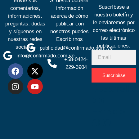
Envíe sus
Si desea obtener
Suscríbase a
comentarios,
información
nuestro boletín y
informaciones,
acerca de cómo
le enviaremos por
preguntas, dudas
publicar con
correo electrónico
y síguenos en
nosotros puedes
las últimas
nuestras redes
Escríbirnos
publicaciones.
sociales
publicidad@confirmado.com.ve
info@confirmado.com.ve
+58-0424-
229-3904
Suscribirse
Desarrolla
por
Espacio
SEO