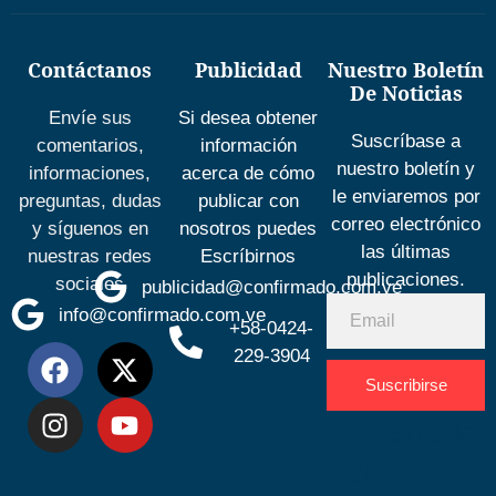
Contáctanos
Publicidad
Nuestro Boletín
De Noticias
Envíe sus
Si desea obtener
Suscríbase a
comentarios,
información
nuestro boletín y
informaciones,
acerca de cómo
le enviaremos por
preguntas, dudas
publicar con
correo electrónico
y síguenos en
nosotros puedes
las últimas
nuestras redes
Escríbirnos
publicaciones.
sociales
publicidad@confirmado.com.ve
info@confirmado.com.ve
+58-0424-
229-3904
Suscribirse
Desarrolla
por