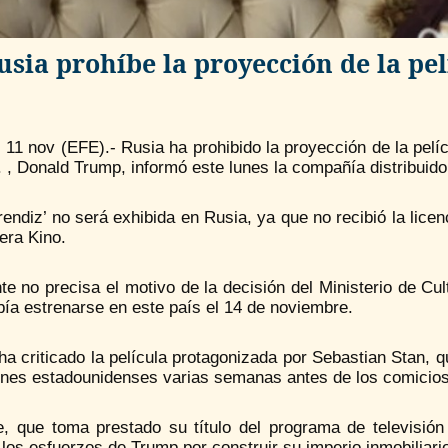
usia prohíbe la proyección de la pel
11 nov (EFE).- Rusia ha prohibido la proyección de la pelícu
, Donald Trump, informó este lunes la compañía distribuido
rendiz’ no será exhibida en Rusia, ya que no recibió la lice
era Kino.
te no precisa el motivo de la decisión del Ministerio de Cult
ía estrenarse en este país el 14 de noviembre.
a criticado la película protagonizada por Sebastian Stan, 
cines estadounidenses varias semanas antes de los comicios
me, que toma prestado su título del programa de televisión
los esfuerzos de Trump por construir su imperio inmobiliar