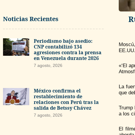
R
Noticias Recientes
Periodismo bajo asedio:
Moscú, 
CNP contabilizó 134
EE.UU. 
agresiones contra la prensa
en Venezuela durante 2026
«‘El ap
7 agosto, 2026
Atmosf
La fuen
México confirma el
que deb
restablecimiento de
relaciones con Perú tras la
salida de Betssy Chávez
Trump h
a los 
7 agosto, 2026
El fil
aborda 