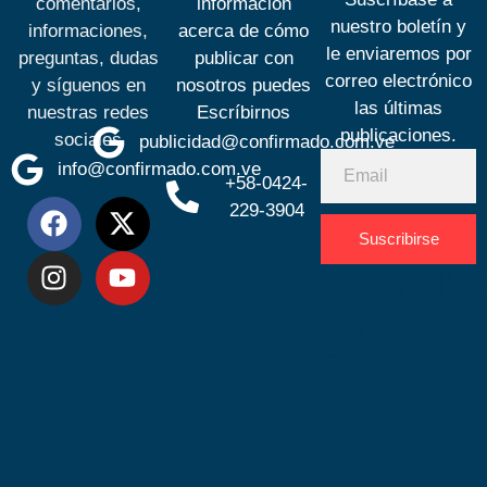
comentarios,
información
nuestro boletín y
informaciones,
acerca de cómo
le enviaremos por
preguntas, dudas
publicar con
correo electrónico
y síguenos en
nosotros puedes
las últimas
nuestras redes
Escríbirnos
publicaciones.
sociales
publicidad@confirmado.com.ve
info@confirmado.com.ve
+58-0424-
229-3904
Suscribirse
Desarrolla
por
Espacio
SEO