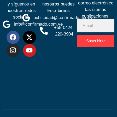
correo electrónico
y síguenos en
nosotros puedes
las últimas
nuestras redes
Escríbirnos
publicaciones.
sociales
publicidad@confirmado.com.ve
info@confirmado.com.ve
+58-0424-
229-3904
Suscribirse
Desarrolla
por
Espacio
SEO