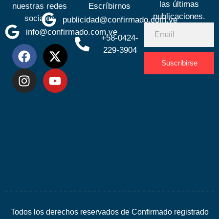
las últimas
nuestras redes
Escríbirnos
publicaciones.
sociales
publicidad@confirmado.com.ve
info@confirmado.com.ve
+58-0424-
229-3904
Suscribirse
Desarrolla
por
Espacio
SEO
Todos los derechos reservados de Confirmado registrado