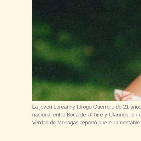
La joven Loreanny Idrogo Guerrero de 21 años,
nacional entre Boca de Uchire y Clarines, en
Verdad de Monagas reportó que el lamentable