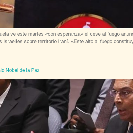
ela ve este martes «con esperanza» el cese al fuego anunci
israelíes sobre territorio iraní. «Este alto al fuego constit
io Nobel de la Paz