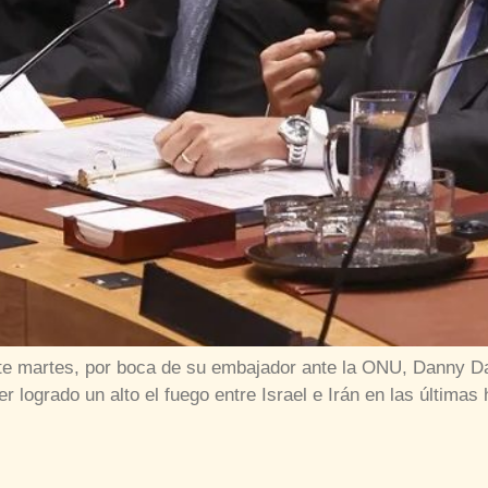
este martes, por boca de su embajador ante la ONU, Danny D
r logrado un alto el fuego entre Israel e Irán en las últim