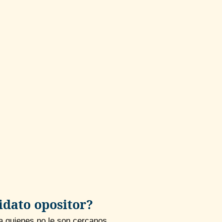
idato opositor?
a a quienes no le son cercanos…