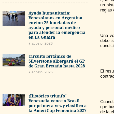
un sis
reglas 
Ayuda humanitaria:
Venezolanos en Argentina
envían 25 toneladas de
ayuda y personal médico
para atender la emergencia
Una ve
en La Guaira
debe s
7 agosto, 2026
condici
Circuito británico de
Silverstone albergará el GP
de Gran Bretaña hasta 2028
El resu
7 agosto, 2026
contrad
¡Histórico triunfo!
Venezuela vence a Brasil
Cuando
por primera vez y clasifica a
que bu
la AmeriCup Femenina 2027
de la e