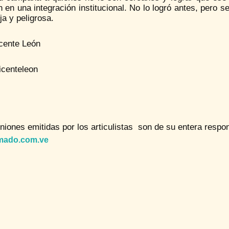
 en una integración institucional. No lo logró antes, pero s
a y peligrosa.
icente León
icenteleon
niones emitidas por los articulistas son de su entera respon
mado.com.ve