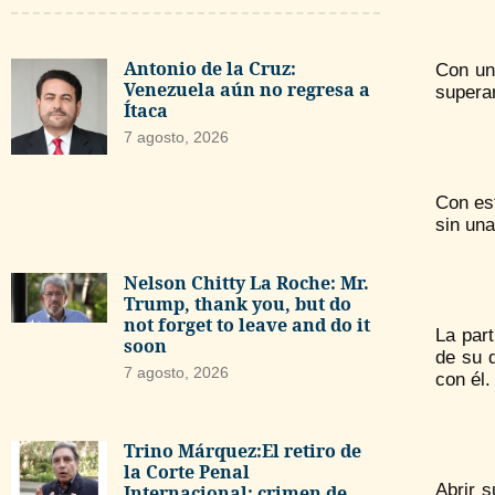
Antonio de la Cruz:
Con una
Venezuela aún no regresa a
superan
Ítaca
7 agosto, 2026
Con est
sin una
Nelson Chitty La Roche: Mr.
Trump, thank you, but do
not forget to leave and do it
La par
soon
de su d
7 agosto, 2026
con él.
Trino Márquez:El retiro de
la Corte Penal
Abrir 
Internacional: crimen de