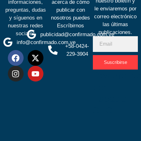
nuestro boletín y
informaciones,
acerca de cómo
le enviaremos por
preguntas, dudas
publicar con
correo electrónico
y síguenos en
nosotros puedes
las últimas
nuestras redes
Escríbirnos
publicaciones.
sociales
publicidad@confirmado.com.ve
info@confirmado.com.ve
+58-0424-
229-3904
Suscribirse
Desarrolla
por
Espacio
SEO