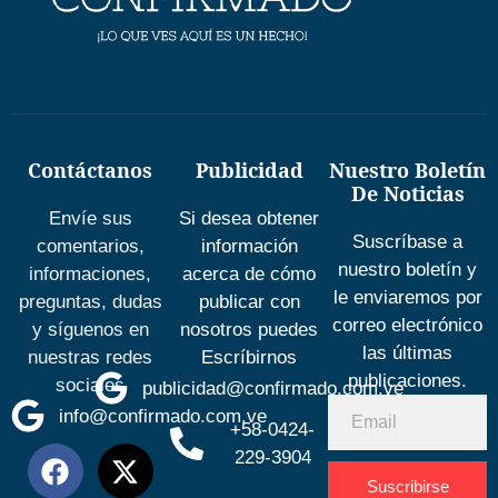
Contáctanos
Publicidad
Nuestro Boletín
De Noticias
Envíe sus
Si desea obtener
Suscríbase a
comentarios,
información
nuestro boletín y
informaciones,
acerca de cómo
le enviaremos por
preguntas, dudas
publicar con
correo electrónico
y síguenos en
nosotros puedes
las últimas
nuestras redes
Escríbirnos
publicaciones.
sociales
publicidad@confirmado.com.ve
info@confirmado.com.ve
+58-0424-
229-3904
Suscribirse